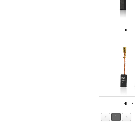
HL-08
HL-08
<
1
>