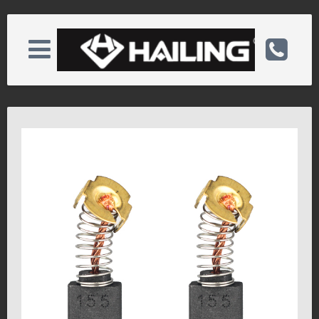
版权所有 ©2025 海菱碳业
HL-00-153
HL-00-171
关于海菱
电话：0513-82772222
产品展示
手机：
资质荣誉
邮箱：hl@hlcarbon.com
新闻中心
备案号：苏ICP备05082793号
服务客户
网址：http://www.hlcarbon.com/